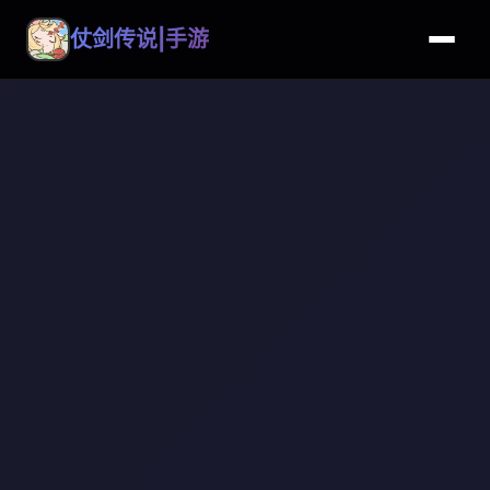
仗剑传说|手游