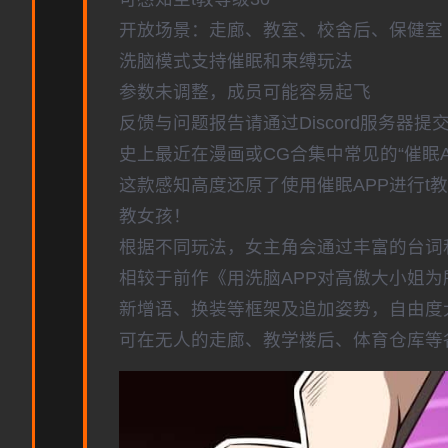
开放场景：走廊、教室、校舍后、保健室
洗脑模式支持催眠和束缚玩法
参数未调整，成员可能容易起飞
反馈与问题报告请通过Discord服务器
史上最近在漫画或CG合集中常见的“催眠
这款感知高度还原了使用催眠APP进行t
教女孩！
根据不同玩法，女主角会通过丰富的台词
相较于前作《用洗脑APP对高傲大小姐
新增语、换装等框架及追加姿势，自由度
可在无人的走廊、教学楼后、体育仓库等