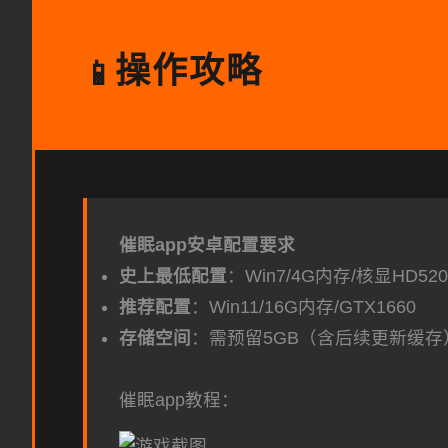
操作攻略
📱
催眠app安卓配置要求
​史上最低配置​
​：Win7/4G内存/核显HD520
​推荐配置​
​：Win11/16G内存/GTX1660
​存储空间​
​：需预留5GB（含后续更新缓存
催眠app教程：