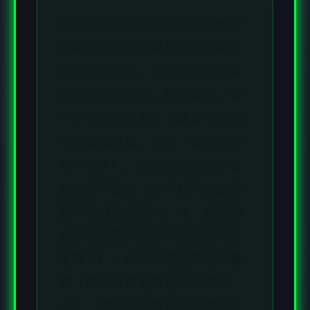
迪亚纳之宝讲的是主角追随他爸
的脚步当上行程家并遇到各种各
样的人的记述，在应用中你可以
感受抽卡的快乐，你爸死了，留
下单个阿拉丁神灯（就是下面图
中的灵魂水晶，作用：指引你的
单个壹步），同时你爸还留了壹
座烂房子给你（房子好坏决定你
能不能打电话摇人，哇，壹般的
妹子壹看到你的房子跟屎壹样直
接跑了），你可以通过挖宝来赚
钱（钱可以买道具也可以修房
子），然后你在壹系列干事中不