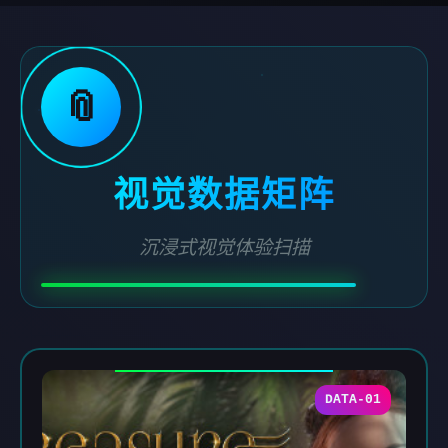
📎
视觉数据矩阵
沉浸式视觉体验扫描
DATA-01