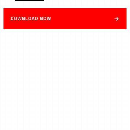
→
DOWNLOAD NOW