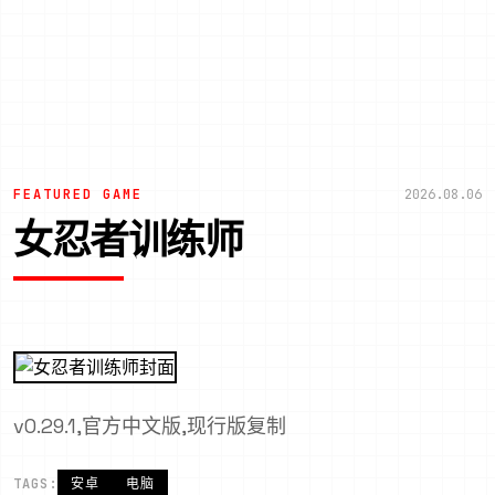
FEATURED GAME
2026.08.06
女忍者训练师
v0.29.1,官方中文版,现行版复制
TAGS:
安卓
电脑