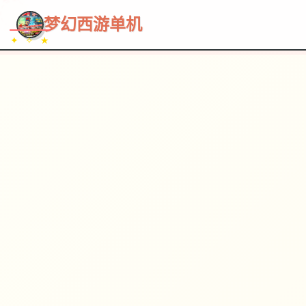
~~~
★
♡
✦
✧
♥
~
梦幻西游单机
✦ ✧ ★