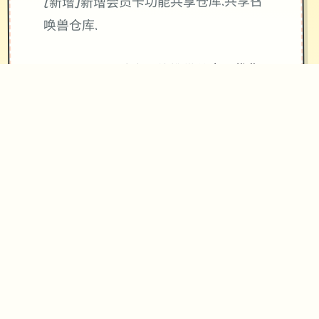
[新增]新增会员卡功能共享仓库.共享召
唤兽仓库.
[优化]同等级法宝只能携带单个，优化
成可携带二个.
[新增[新增灵饰自选礼包.道具自选礼
包。
[新增]增加超级赐福系.召唤兽可通过携
带本领数量增加赐福进化。