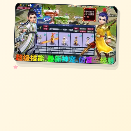
✧
♡
★
♥