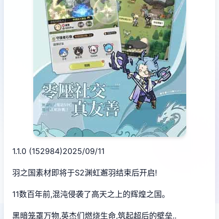
1.1.0 (152984)2025/09/11
羽之国素材即将于S2渊虹邂羽结束后开启!
11数百年前,混沌侵袭了高天之上的辉煌之国。
黑暗笼罩万物,英杰们燃烧生命,筑起超后的壁垒..