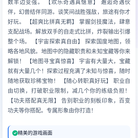
数羊边变强。 【欢乐奇遇真惬意】 邂逅奇遇伙
伴，幻兽结伴同游。谈笑间战胜强敌，旅途有你才
好玩。 【超爽比拼真无羁】 掌握剑技魔法，肆意
支配战场。解放双手的自走式比拼，炸裂输出引爆
整个场。 【宇宙探索真自由】 探索国度地图，领
略各地风貌。地图中的隐藏职责和未知宝藏等你来
解锁！ 【地图寻宝真惊喜】 宇宙有大量大，宝藏
就有大量几个！探索过程充满了未知与惊喜，随时
随地获取珍稀宝物！ 【随心转职真好玩】 职业自
由切换，打破职业限制，减几个你的练级负担！
【功夫搭配真无限】 告别职业的刻板印象，百变
功夫等你搭配。专属形象由你打造！
精美的游戏画面