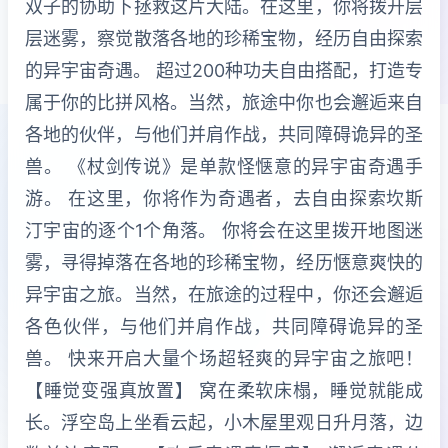
双子的协助下拯救这片大陆。在这里，你将拨开层
层迷雾，察觉散落各地的珍稀宝物，经历自由探索
的异宇宙奇遇。 超过200种功夫自由搭配，打造专
属于你的比拼风格。当然，旅途中你也会邂逅来自
各地的伙伴，与他们并肩作战，共同障碍诡异的圣
兽。 《杖剑传说》是单款怪惬意的异宇宙奇遇手
游。 在这里，你将作为奇遇者，去自由探索坎斯
汀宇宙的逐个1个角落。 你将会在这里拨开地图迷
雾，寻得掉落在各地的珍稀宝物，经历惬意爽快的
异宇宙之旅。当然，在旅途的过程中，你还会邂逅
各色伙伴，与他们并肩作战，共同障碍诡异的圣
兽。 快来开启大量个场超轻爽的异宇宙之旅吧！
【睡觉变强真放置】 窝在柔软床榻，睡觉就能成
长。浮空岛上坐看云起，小木屋里观日升月落，边