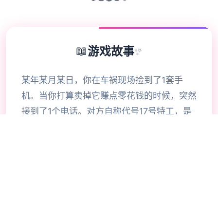
📖
游戏故事
✨
某年某月某日，你在车祸现场捡到了1套手
机。当你打算卖掉它赚点零花钱的时候，突然
接到了1个电话。对方自称代号17号特工，是
某位特工，几乎无所不能。但是貌似脑袋失忆
了，把你认作她的顶头上司。那么你会让他做
些什么呢，教训欺负你的小太妹？调查你女神
的隐私？或者别的什么？