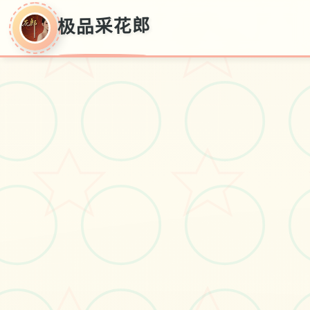
极品采花郎
极品采花郎
v1.3.1,无与伦比新版,官方华语拷贝
#电脑
#极品3D
#角色扮演