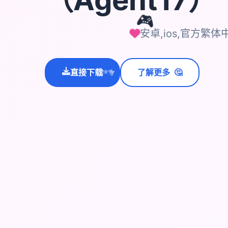
🎮
安卓,ios,官方繁体
🤔
直接下载
了解更多
💫
✨
⭐