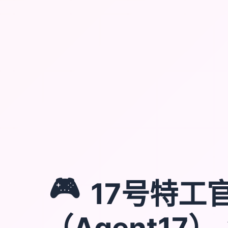
🎮
17号特工
（Agent17）