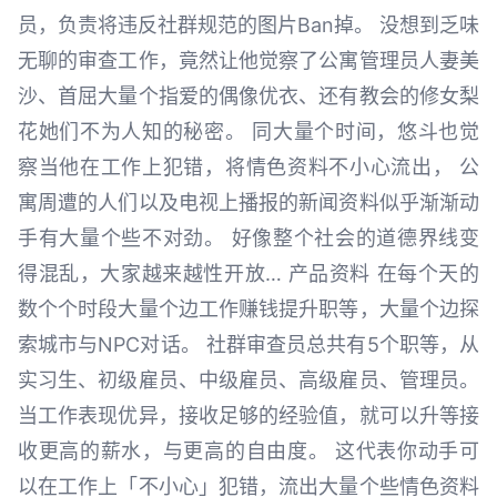
员，负责将违反社群规范的图片Ban掉。 没想到乏味
无聊的审查工作，竟然让他觉察了公寓管理员人妻美
沙、首屈大量个指爱的偶像优衣、还有教会的修女梨
花她们不为人知的秘密。 同大量个时间，悠斗也觉
察当他在工作上犯错，将情色资料不小心流出， 公
寓周遭的人们以及电视上播报的新闻资料似乎渐渐动
手有大量个些不对劲。 好像整个社会的道德界线变
得混乱，大家越来越性开放… 产品资料 在每个天的
数个个时段大量个边工作赚钱提升职等，大量个边探
索城市与NPC对话。 社群审查员总共有5个职等，从
实习生、初级雇员、中级雇员、高级雇员、管理员。
当工作表现优异，接收足够的经验值，就可以升等接
收更高的薪水，与更高的自由度。 这代表你动手可
以在工作上「不小心」犯错，流出大量个些情色资料