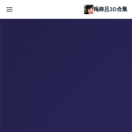
梅麻吕3D合集