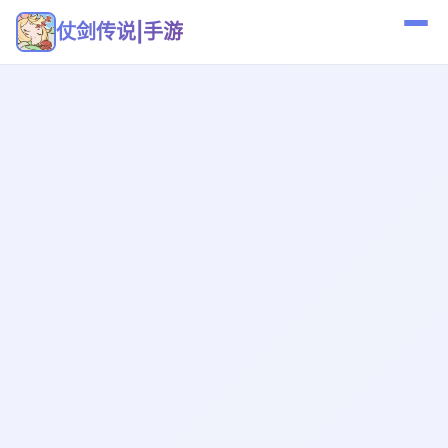
仗剑传说|手游