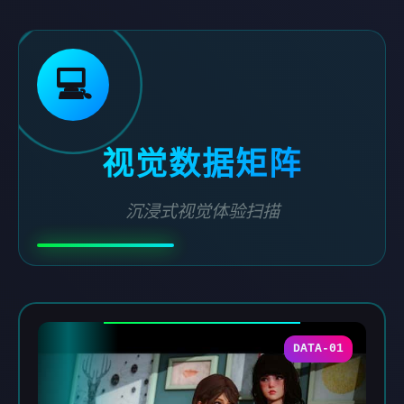
💻
视觉数据矩阵
沉浸式视觉体验扫描
DATA-01