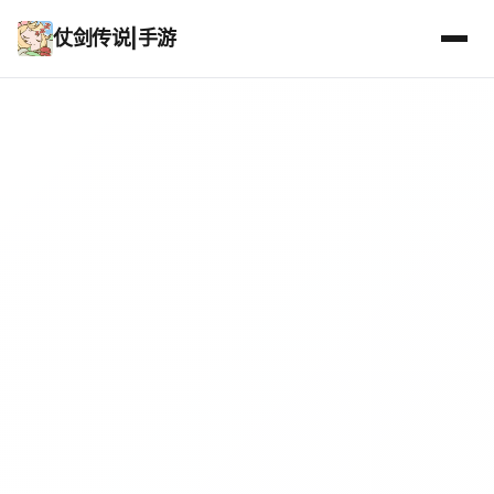
仗剑传说|手游