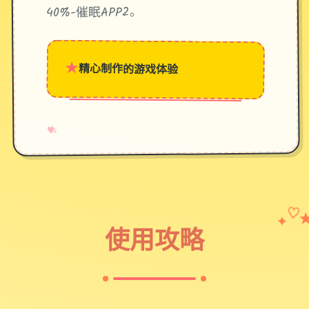
40%-催眠APP2。
★
精心制作的游戏体验
→
✧
♥
✦
♡
使用攻略