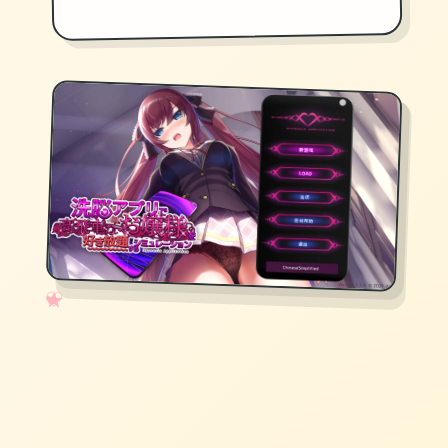
✧
♡
★
♥