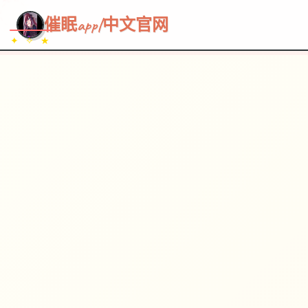
~~~
★
♡
✦
✧
♥
~
→
↗
催眠app|中文官网
✦ ✧ ★